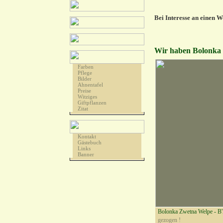
Bei Interesse an einen W
Wir haben Bolonka W
Farben
Pflege
Bilder
Ahnentafel
Preise
Witziges
Giftpflanzen
Zitat
Kontakt
Gästebuch
Links
Banner
Bolonka Zwetna Welpe - B
gezogen !