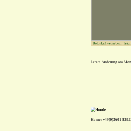
BolonkaZwetna beim Träum
Letzte Änderung am Mont
Home: +49(0)3601 83953