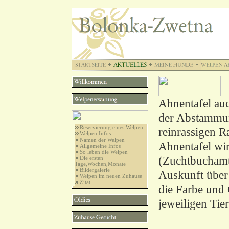
Ahnentafel auc
der Abstammun
Reservierung eines Welpen
reinrassigen R
Welpen Infos
Namen der Welpen
Ahnentafel wi
Allgemeine Infos
So leben die Welpen
(Zuchtbuchamt)
Die ersten
Tage,Wochen,Monate
Bildergalerie
Auskunft über 
Welpen im neuen Zuhause
Zitat
die Farbe und
jeweiligen Tier