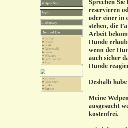
Sprechen Sie 
reservieren od
oder einer in 
stehen, die Fa
Arbeit bekom
Farben
Hunde erlaubt
Pflege
Bilder
wenn der Hund 
Ahnentafel
Preise
Witziges
auch sicher da
Giftpflanzen
Zitat
Hunde reagier
Kontakt
Deshalb habe 
Gästebuch
Links
Banner
Meine Welpen
ausgesucht we
kostenfrei.