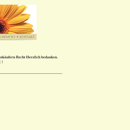
penkäufern Recht Herzlich bedanken.
 !
_______________________________