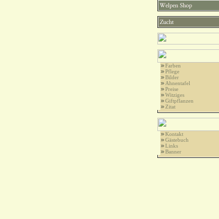
Farben
Pflege
Bilder
Ahnentafel
Preise
Witziges
Giftpflanzen
Zitat
Kontakt
Gästebuch
Links
Banner