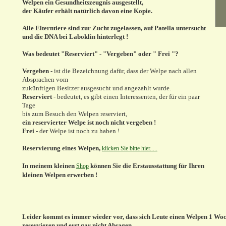
Welpen ein Gesundheitszeugnis ausgestellt,
der Käufer erhält natürlich davon eine Kopie.
Alle Elterntiere sind zur Zucht zugelassen, auf Patella untersucht
und die DNA bei Laboklin hinterlegt !
Was bedeutet "Reserviert" - "Vergeben" oder " Frei "?
Vergeben -
ist die Bezeichnung dafür, dass der Welpe nach allen
Absprachen vom
zukünftigen Besitzer ausgesucht und angezahlt wurde.
Reserviert
- bedeutet, es gibt einen Interessenten, der für ein paar
Tage
bis zum Besuch den Welpen reserviert,
ein reservierter Welpe ist noch nicht vergeben !
Frei -
der Welpe ist noch zu haben !
Reservierung eines Welpen,
klicken Sie bitte hier.....
In meinem kleinen
können Sie die Erstausstattung für Ihren
Shop
kleinen Welpen erwerben !
Leider kommt es immer wieder vor, dass sich Leute einen Welpen 1 Woc
reservieren und erst gar nicht Absagen.