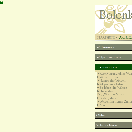
B
o
l
o
n
k
a
Z
w
e
t
n
a
Reservierung eines Wel
Welpen Infos
Namen der Welpen
Allgemeine Infos
So leben die Welpen
Die ersten
Tage,Wochen,Monate
Bildergalerie
Welpen im neuen Zuha
Zitat