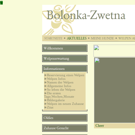
B
o
l
o
n
k
a
Z
w
e
t
n
a
Reservierung eines Welpen
Welpen Infos
Namen der Welpen
Allgemeine Infos
So leben die Welpen
Die ersten
Tage,Wochen,Monate
Bildergalerie
Welpen im neuen Zuhause
Zitat
Cheer