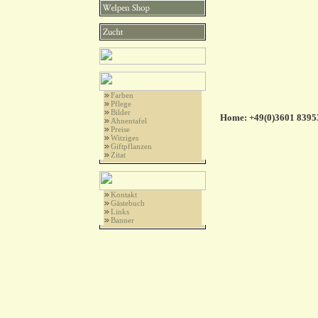
Farben
Pflege
Bilder
Home: +49(0)3601 83953
Ahnentafel
Preise
Witziges
Giftpflanzen
Zitat
Kontakt
Gästebuch
Links
Banner