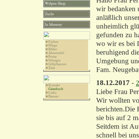
Hallo Frau Per
wir bedanken u
anläßlich unse
unheimlich glü
gefunden zu h
wo wir es bei 
Farben
Pflege
Bilder
beruhigend die
Ahnentafel
Preise
Umgebung und
Witziges
Giftpflanzen
Fam. Neugeba
Zitat
18.12.2017
-
2
Kontakt
Gästebuch
Liebe Frau Per
Links
Banner
Wir wollten vo
berichten.Die 
sie bis auf 2 
Seitdem ist Au
schnell bei un