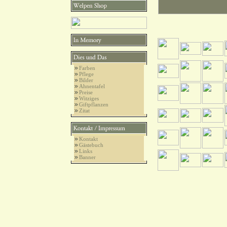
Farben
Pflege
Bilder
Ahnentafel
Preise
Witziges
Giftpflanzen
Zitat
Kontakt
Gästebuch
Links
Banner