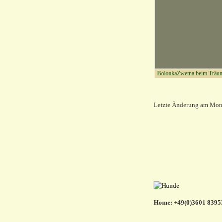
BolonkaZwetna beim Träum
Letzte Änderung am Mont
Home: +49(0)3601 83953