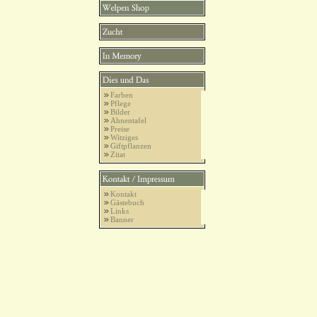
Farben
Pflege
Bilder
Ahnentafel
Preise
Witziges
Giftpflanzen
Zitat
Kontakt
Gästebuch
Links
Banner