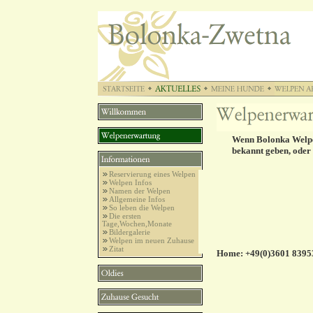
Wenn Bolonka Welpen
bekannt geben, oder
Reservierung eines Welpen
Welpen Infos
Namen der Welpen
Allgemeine Infos
So leben die Welpen
Die ersten
Tage,Wochen,Monate
Bildergalerie
Welpen im neuen Zuhause
Zitat
Home: +49(0)3601 83953