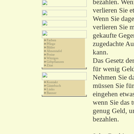
bezahlen. Wenn
verlieren Sie e
Wenn Sie dage
verlieren Sie 
gekaufte Gege
Farben
zugedachte Auf
Pflege
Bilder
kann.
Ahnentafel
Preise
Witziges
Das Gesetz der
Giftpflanzen
Zitat
für wenig Geld
Nehmen Sie da
Kontakt
müssen Sie für
Gästebuch
Links
eingehen etwa
Banner
wenn Sie das t
genug Geld, u
bezahlen.