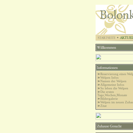
Reservierung eines Wel
Welpen Infos
Namen der Welpen
Allgemeine Infos
So leben die Welpen
Die ersten
Tage,Wochen,Monate
Bildergalerie
Welpen im neuen Zuha
Zitat