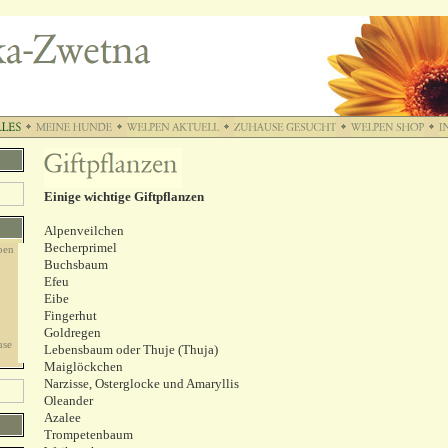
Einige wichtige Giftpflanzen
Alpenveilchen
Becherprimel
pen
Buchsbaum
Efeu
Eibe
Fingerhut
Goldregen
use
Lebensbaum oder Thuje (Thuja)
Maiglöckchen
Narzisse, Osterglocke und Amaryllis
Oleander
Azalee
Trompetenbaum