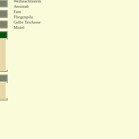
Weihnachtsstern
Aronstab
Farn
Fliegenpilz
Gelbe Teichrose
Mistel